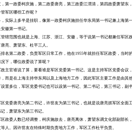
友，第一政委柯庆施，第二政委唐亮，第三政委江渭清，第四政委萧望东
分管军区哪些工作呢？
多，实际上多半是挂职，像第一政委柯庆施担任华东局第一书记兼上海第
是安徽第一书记。
区管辖范围也就是上海、江苏、浙江、安徽，等于说第一书记都兼任军区
有唐亮、萧望东、杜平三人。
排名第二政委，负责军区日常工作，他在1955年就担任军区政委，当时
情况下，哪位政委说了算呢？
军政主官谁说了算，要看谁是军区党委第一书记。这是主持军区党委会议
作，而是在上海主持华东局以及上海地方工作，因此军区主要工作是由其
可设置多位，军区党委书记也可以设第一书记、第二书记，第三书记，副
。
区党委唐亮为第二书记，许世友为第三书记，也就是说唐亮抓军区全面工作
书记，萧望东为第三书记。
，军区政委人数已经调整，柯庆施故去，唐亮离休，萧望东调文化部副部长
友等人。因许世友在特殊时期负责地方工作，军区工作杜平负责。