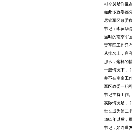
司令员是许世
如此多政委都
尽管军区政委
书记；李葆华
当时的南京军
责军区工作只
从排名上，唐亮
那么，这样的
一般情况下，
并不在南京工
军区政委一职
书记主持工作
实际情况是，军
世友成为第二
1965年以后
书记，如许世